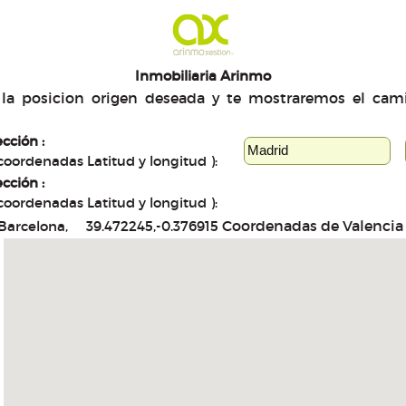
Inmobiliaria Arinmo
a la posicion origen deseada y te mostraremos el ca
ección :
coordenadas Latitud y longitud ):
ección :
coordenadas Latitud y longitud ):
Coordenadas de Valencia
Barcelona, 39.472245,-0.376915