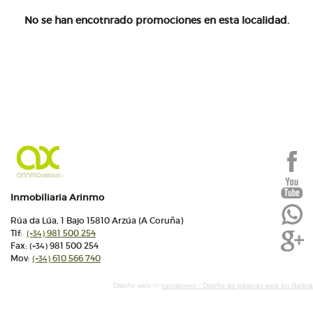
No se han encotnrado promociones en esta localidad.
Inmobiliaria Arinmo
Rúa da Lúa, 1 Bajo 15810 Arzúa (A Coruña)
Tlf:
981 500 254
(+34)
Fax:
981 500 254
(+34)
Mov:
610 566 740
(+34)
Diseño web:->
kantaronet - Diseño de páginas web en Galicia