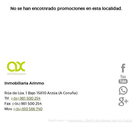
No se han encotnrado promociones en esta localidad.
Inmobiliaria Arinmo
Rúa da Lúa, 1 Bajo 15810 Arzúa (A Coruña)
Tlf:
981 500 254
(+34)
Fax:
981 500 254
(+34)
Mov:
610 566 740
(+34)
Diseño web:->
kantaronet - Diseño de páginas web en Galicia