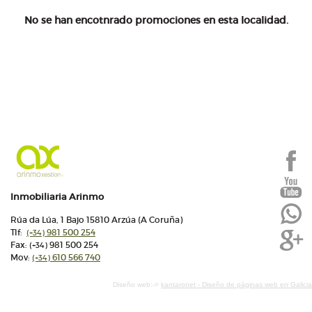
No se han encotnrado promociones en esta localidad.
Inmobiliaria Arinmo
Rúa da Lúa, 1 Bajo 15810 Arzúa (A Coruña)
Tlf:
981 500 254
(+34)
Fax:
981 500 254
(+34)
Mov:
610 566 740
(+34)
Diseño web:->
kantaronet - Diseño de páginas web en Galicia