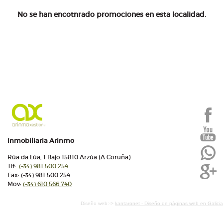
No se han encotnrado promociones en esta localidad.
Inmobiliaria Arinmo
Rúa da Lúa, 1 Bajo 15810 Arzúa (A Coruña)
Tlf:
981 500 254
(+34)
Fax:
981 500 254
(+34)
Mov:
610 566 740
(+34)
Diseño web:->
kantaronet - Diseño de páginas web en Galicia