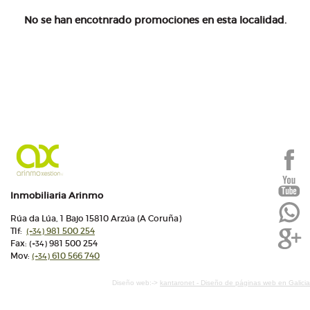
No se han encotnrado promociones en esta localidad.
Inmobiliaria Arinmo
Rúa da Lúa, 1 Bajo 15810 Arzúa (A Coruña)
Tlf:
981 500 254
(+34)
Fax:
981 500 254
(+34)
Mov:
610 566 740
(+34)
Diseño web:->
kantaronet - Diseño de páginas web en Galicia