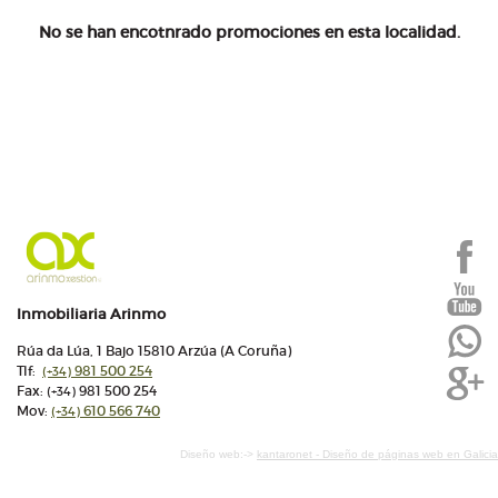
No se han encotnrado promociones en esta localidad.
Inmobiliaria Arinmo
Rúa da Lúa, 1 Bajo 15810 Arzúa (A Coruña)
Tlf:
981 500 254
(+34)
Fax:
981 500 254
(+34)
Mov:
610 566 740
(+34)
Diseño web:->
kantaronet - Diseño de páginas web en Galicia