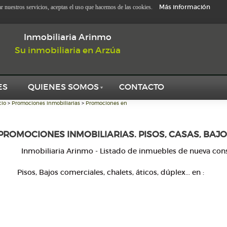
Más información
zar nuestros servicios, aceptas el uso que hacemos de las cookies.
Inmobiliaria Arinmo
Su inmobiliaria en Arzúa
ES
QUIENES SOMOS
CONTACTO
cio
>
Promociones inmobiliarias
>
Promociones en
PROMOCIONES INMOBILIARIAS. PISOS, CASAS, BAJO
Inmobiliaria Arinmo - Listado de inmuebles de nueva con
Pisos, Bajos comerciales, chalets, áticos, dúplex... en
: