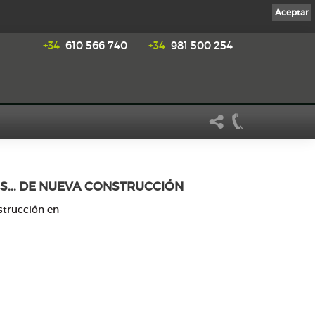
Aceptar
+34
610 566 740
+34
981 500 254
S... DE NUEVA CONSTRUCCIÓN
strucción en