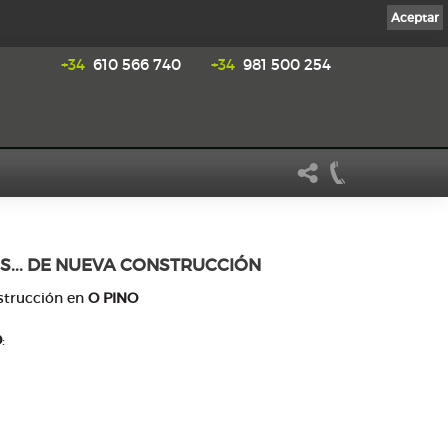
Aceptar
+34
610 566 740
+34
981 500 254
S... DE NUEVA CONSTRUCCIÓN
strucción en
O PINO
O
: