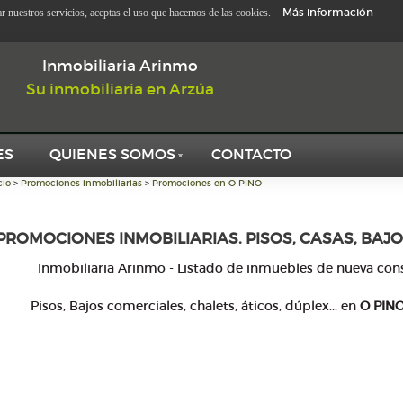
Más información
zar nuestros servicios, aceptas el uso que hacemos de las cookies.
Inmobiliaria Arinmo
Su inmobiliaria en Arzúa
ES
QUIENES SOMOS
CONTACTO
cio
>
Promociones inmobiliarias
>
Promociones en O PINO
PROMOCIONES INMOBILIARIAS. PISOS, CASAS, BAJO
Inmobiliaria Arinmo - Listado de inmuebles de nueva con
Pisos, Bajos comerciales, chalets, áticos, dúplex... en
O PIN