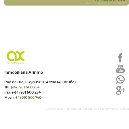
Inmobiliaria Arinmo
Rúa da Lúa, 1 Bajo 15810 Arzúa (A Coruña)
Tlf:
981 500 254
(+34)
Fax:
981 500 254
(+34)
Mov:
610 566 740
(+34)
Diseño web:->
kantaronet - Diseño de páginas web en Galicia