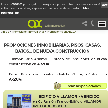
cookies
Usamos
propias y de terceros que nos permiten ofrecer nuestros servicios. Al
Ace
Más
utilizar nuestros servicios, aceptas el uso que hacemos de las cookies.
información
::
Inicio
>
Promociones inmobiliarias
>
Promociones en ARZUA
PROMOCIONES INMOBILIARIAS. PISOS, CASAS,
BAJOS... DE NUEVA CONSTRUCCIÓN
Inmobiliaria Arinmo - Listado de inmuebles de nueva
construcción en
ARZUA
Pisos, Bajos comerciales, chalets, áticos, dúplex... en
ARZUA
:
Todas las poblaciones
EDIFICIO VILLAMOR - VENDIDO
en CL Ramón Franco-Edificio VILLAMOR
Ref: EDF000000001