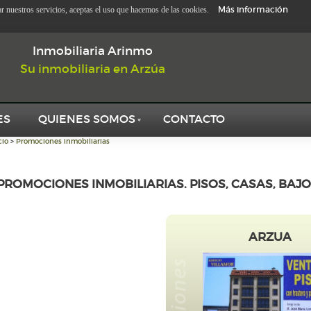
Más información
zar nuestros servicios, aceptas el uso que hacemos de las cookies.
Inmobiliaria Arinmo
Su inmobiliaria en Arzúa
ES
QUIENES SOMOS
CONTACTO
cio
>
Promociones inmobiliarias
PROMOCIONES INMOBILIARIAS. PISOS, CASAS, BAJO
ARZUA