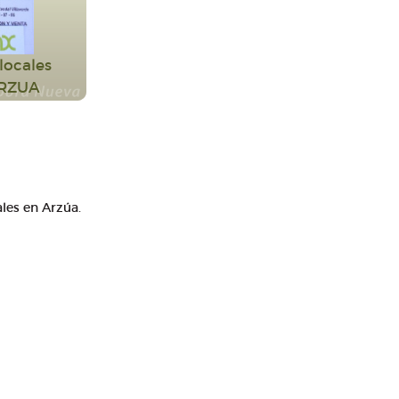
 locales
ARZUA
les en Arzúa.