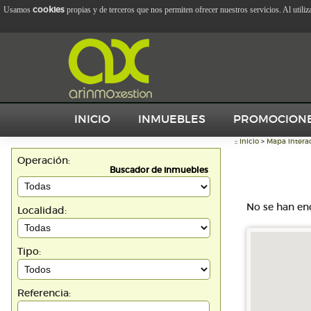
cookies
Usamos
propias y de terceros que nos permiten ofrecer nuestros servicios. Al utili
INICIO
INMUEBLES
PROMOCION
::
Inicio
>
Mapa interac
Operación:
Buscador de inmuebles
No se han en
Localidad:
Tipo:
Referencia: