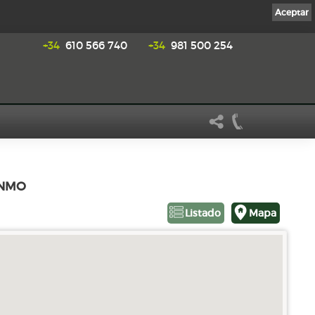
Aceptar
+34
610 566 740
+34
981 500 254
INMO
Listado
Mapa