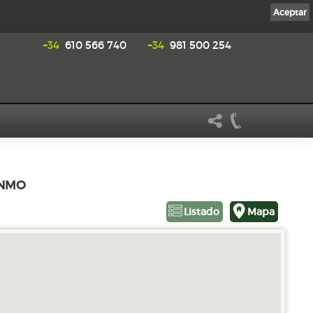
Aceptar
+34
610 566 740
+34
981 500 254
INMO
Listado
Mapa