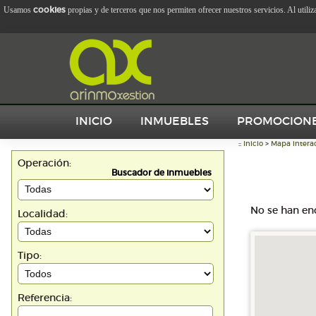
cookies
Usamos
propias y de terceros que nos permiten ofrecer nuestros servicios. Al utili
INICIO
INMUEBLES
PROMOCION
::
Inicio
>
Mapa interac
Operación:
Buscador de inmuebles
No se han en
Localidad:
Tipo:
Referencia: