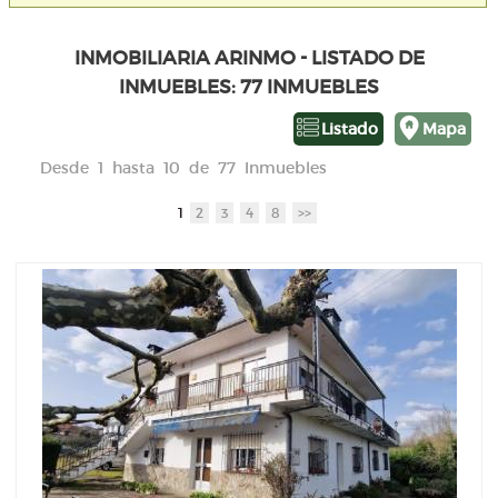
INMOBILIARIA ARINMO - LISTADO DE
INMUEBLES: 77 INMUEBLES
Listado
Mapa
Desde 1 hasta 10 de 77 Inmuebles
1
2
3
4
8
>>