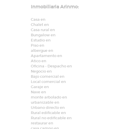
Inmobiliaria Arinmo:
Casa en
Chalet en
Casa rural en
Bungalow en
Estudio en
Piso en
albergue en
Apartamento en
Atico en
Oficina - Despacho en
Negocio en
Bajo comercial en
Local comercial en
Garaje en
Nave en
monte arbolado en
urbanizable en
Urbano directo en
Rural edificable en
Rural no edificable en
restaurar en
casa campo en