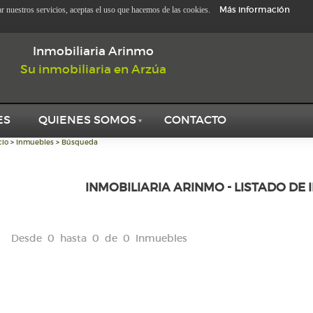
Más información
zar nuestros servicios, aceptas el uso que hacemos de las cookies.
Inmobiliaria Arinmo
Su inmobiliaria en Arzúa
ES
QUIENES SOMOS
CONTACTO
cio
>
Inmuebles
>
Búsqueda
INMOBILIARIA ARINMO - LISTADO DE
Desde 0 hasta 0 de 0 Inmuebles