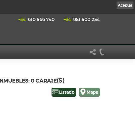
Aceptar
+34
610 566 740
+34
981 500 254
(S)
 INMUEBLES: 0 GARAJE
Listado
Mapa