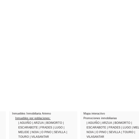
Inmuebles Inmobiliaria Arinmo
Mapa interactivo
Inmuebles por poblaciones:
Promociones inmobiliarias
| AGUIÑO
| ARZUA
| BOIMORTO
|
| AGUIÑO
| ARZUA
| BOIMORTO
|
ESCARABOTE
| FRADES
| LUGO
|
ESCARABOTE
| FRADES
| LUGO
| ME
MELIDE
| NOIA
| O PINO
| SEVILLA
|
NOIA
| O PINO
| SEVILLA
| TOURO
|
TOURO
| VILASANTAR
VILASANTAR