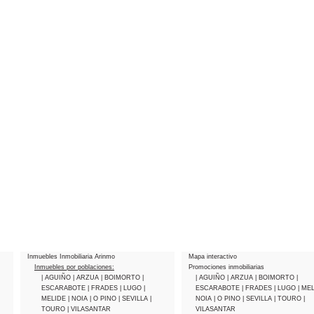
Inmuebles Inmobiliaria Arinmo
Mapa interactivo
Inmuebles por poblaciones:
Promociones inmobiliarias
| AGUIÑO
| ARZUA
| BOIMORTO
|
| AGUIÑO
| ARZUA
| BOIMORTO
|
ESCARABOTE
| FRADES
| LUGO
|
ESCARABOTE
| FRADES
| LUGO
| ME
MELIDE
| NOIA
| O PINO
| SEVILLA
|
NOIA
| O PINO
| SEVILLA
| TOURO
|
TOURO
| VILASANTAR
VILASANTAR