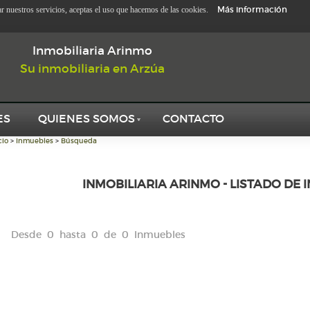
Más información
zar nuestros servicios, aceptas el uso que hacemos de las cookies.
Inmobiliaria Arinmo
Su inmobiliaria en Arzúa
ES
QUIENES SOMOS
CONTACTO
cio
>
Inmuebles
>
Búsqueda
INMOBILIARIA ARINMO - LISTADO DE 
Desde 0 hasta 0 de 0 Inmuebles