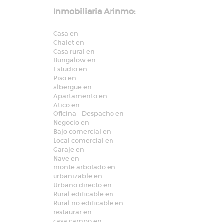
Inmobiliaria Arinmo:
Casa en
Chalet en
Casa rural en
Bungalow en
Estudio en
Piso en
albergue en
Apartamento en
Atico en
Oficina - Despacho en
Negocio en
Bajo comercial en
Local comercial en
Garaje en
Nave en
monte arbolado en
urbanizable en
Urbano directo en
Rural edificable en
Rural no edificable en
restaurar en
casa campo en