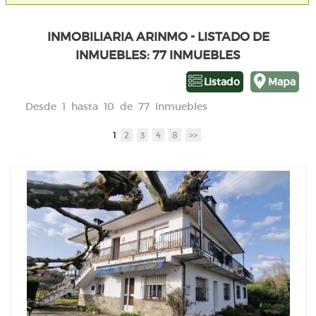
INMOBILIARIA ARINMO - LISTADO DE
INMUEBLES: 77 INMUEBLES
Listado
Mapa
Desde 1 hasta 10 de 77 Inmuebles
1
2
3
4
8
>>