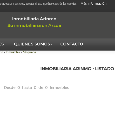
Más información
zar nuestros servicios, aceptas el uso que hacemos de las cookies.
Inmobiliaria Arinmo
Su inmobiliaria en Arzúa
ES
QUIENES SOMOS
CONTACTO
cio
>
Inmuebles
>
Búsqueda
INMOBILIARIA ARINMO - LISTADO
Desde 0 hasta 0 de 0 Inmuebles