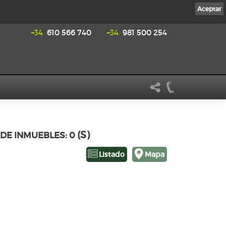
Aceptar
+34
610 566 740
+34
981 500 254
(S)
 DE INMUEBLES: 0
Listado
Mapa