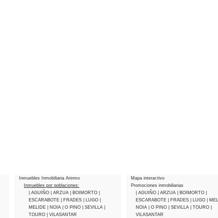
Inmuebles Inmobiliaria Arinmo
Mapa interactivo
Inmuebles por poblaciones:
Promociones inmobiliarias
| AGUIÑO
| ARZUA
| BOIMORTO
|
| AGUIÑO
| ARZUA
| BOIMORTO
|
ESCARABOTE
| FRADES
| LUGO
|
ESCARABOTE
| FRADES
| LUGO
| ME
MELIDE
| NOIA
| O PINO
| SEVILLA
|
NOIA
| O PINO
| SEVILLA
| TOURO
|
TOURO
| VILASANTAR
VILASANTAR