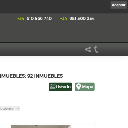
Aceptar
+34
610 566 740
+34
981 500 254
INMUEBLES: 92 INMUEBLES
Listado
Mapa
iguiente
>>