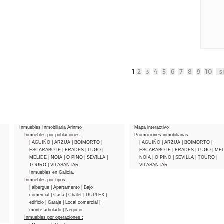
1
2
3
4
5
6
7
8
9
10
s
Inmuebles Inmobiliaria Arinmo
Mapa interactivo
Inmuebles por poblaciones:
Promociones inmobiliarias
| AGUIÑO
| ARZUA
| BOIMORTO
|
| AGUIÑO
| ARZUA
| BOIMORTO
|
ESCARABOTE
| FRADES
| LUGO
|
ESCARABOTE
| FRADES
| LUGO
| ME
MELIDE
| NOIA
| O PINO
| SEVILLA
|
NOIA
| O PINO
| SEVILLA
| TOURO
|
TOURO
| VILASANTAR
VILASANTAR
Inmuebles en Galicia.
Inmuebles por tipos :
| albergue
| Apartamento
| Bajo
comercial
| Casa
| Chalet
| DUPLEX
|
edificio
| Garaje
| Local comercial
|
monte arbolado
| Negocio
Inmuebles por operaciones :