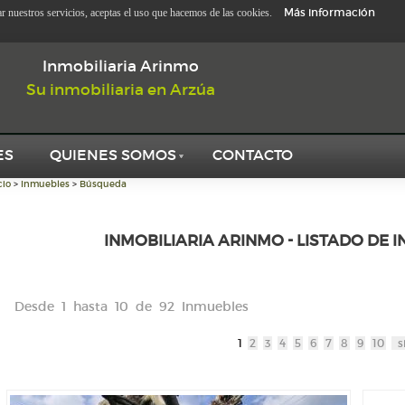
Más información
zar nuestros servicios, aceptas el uso que hacemos de las cookies.
Inmobiliaria Arinmo
Su inmobiliaria en Arzúa
ES
QUIENES SOMOS
CONTACTO
cio
>
Inmuebles
>
Búsqueda
INMOBILIARIA ARINMO - LISTADO DE 
Desde 1 hasta 10 de 92 Inmuebles
1
2
3
4
5
6
7
8
9
10
s