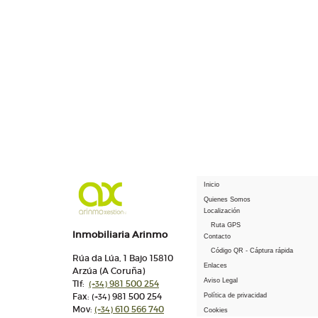
Inicio
Quienes Somos
Localización
Ruta GPS
Inmobiliaria Arinmo
Contacto
Código QR - Cáptura rápida
Rúa da Lúa, 1 Bajo 15810
Enlaces
Arzúa (A Coruña)
Aviso Legal
Tlf:
981 500 254
(+34)
Fax:
981 500 254
(+34)
Política de privacidad
Mov:
610 566 740
(+34)
Cookies