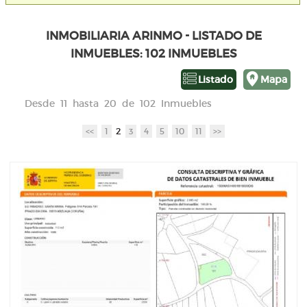
INMOBILIARIA ARINMO - LISTADO DE
INMUEBLES: 102 INMUEBLES
Listado
Mapa
Desde 11 hasta 20 de 102 Inmuebles
<<
1
2
3
4
5
10
11
>>