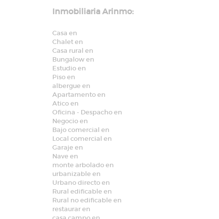
Inmobiliaria Arinmo:
Casa en
Chalet en
Casa rural en
Bungalow en
Estudio en
Piso en
albergue en
Apartamento en
Atico en
Oficina - Despacho en
Negocio en
Bajo comercial en
Local comercial en
Garaje en
Nave en
monte arbolado en
urbanizable en
Urbano directo en
Rural edificable en
Rural no edificable en
restaurar en
casa campo en