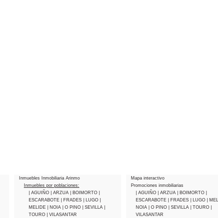
Inmuebles Inmobiliaria Arinmo
Mapa interactivo
Inmuebles por poblaciones:
Promociones inmobiliarias
| AGUIÑO
| ARZUA
| BOIMORTO
|
| AGUIÑO
| ARZUA
| BOIMORTO
|
ESCARABOTE
| FRADES
| LUGO
|
ESCARABOTE
| FRADES
| LUGO
| ME
MELIDE
| NOIA
| O PINO
| SEVILLA
|
NOIA
| O PINO
| SEVILLA
| TOURO
|
TOURO
| VILASANTAR
VILASANTAR