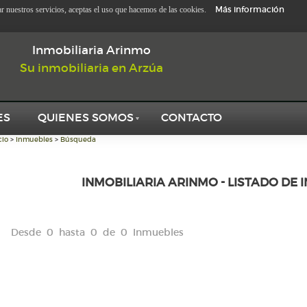
Más información
zar nuestros servicios, aceptas el uso que hacemos de las cookies.
Inmobiliaria Arinmo
Su inmobiliaria en Arzúa
ES
QUIENES SOMOS
CONTACTO
cio
>
Inmuebles
>
Búsqueda
INMOBILIARIA ARINMO - LISTADO DE 
Desde 0 hasta 0 de 0 Inmuebles