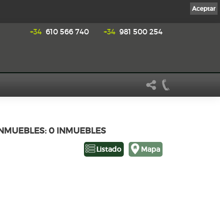
Aceptar
+34
610 566 740
+34
981 500 254
INMUEBLES: 0 INMUEBLES
Listado
Mapa