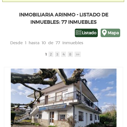
INMOBILIARIA ARINMO - LISTADO DE
INMUEBLES: 77 INMUEBLES
Listado
Mapa
Desde 1 hasta 10 de 77 Inmuebles
1
2
3
4
8
>>