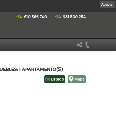
Aceptar
+34
610 566 740
+34
981 500 254
(S)
MUEBLES: 1 APARTAMENTO
Listado
Mapa