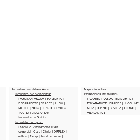
Inmuebles Inmobiliaria Arinmo
Mapa interactivo
Inmuebles por poblaciones:
Promociones inmobiliarias
| AGUIÑO
| ARZUA
| BOIMORTO
|
| AGUIÑO
| ARZUA
| BOIMORTO
|
ESCARABOTE
| FRADES
| LUGO
|
ESCARABOTE
| FRADES
| LUGO
| ME
MELIDE
| NOIA
| O PINO
| SEVILLA
|
NOIA
| O PINO
| SEVILLA
| TOURO
|
TOURO
| VILASANTAR
VILASANTAR
Inmuebles en Galicia.
Inmuebles por tipos :
| albergue
| Apartamento
| Bajo
comercial
| Casa
| Chalet
| DUPLEX
|
edificio
| Garaje
| Local comercial
|