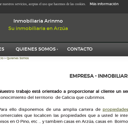
Más información
zar nuestros servicios, aceptas el uso que hacemos de las cookies.
Inmobiliaria Arinmo
Su inmobiliaria en Arzúa
ES
QUIENES SOMOS
CONTACTO
cio
>
Quienes Somos
EMPRESA - INMOBILIA
Nuestro trabajo está orientado a proporcionar al cliente un se
conocimiento del territorio de Galicia que cubrimos.
Para ello disponemos de una amplia cartera de
propiedade
comerciales que localicen las propiedades que a usted le inte
pisos en O Pino, etc ... y tambien casas en Arzúa, casas en Boimor