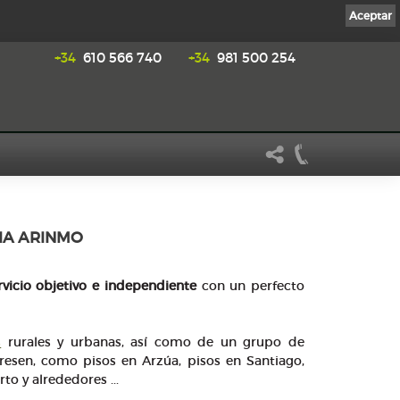
Aceptar
+34
610 566 740
+34
981 500 254
RIA ARINMO
rvicio objetivo e independiente
con un perfecto
s
rurales y urbanas, así como de un grupo de
resen, como pisos en Arzúa, pisos en Santiago,
to y alrededores ...