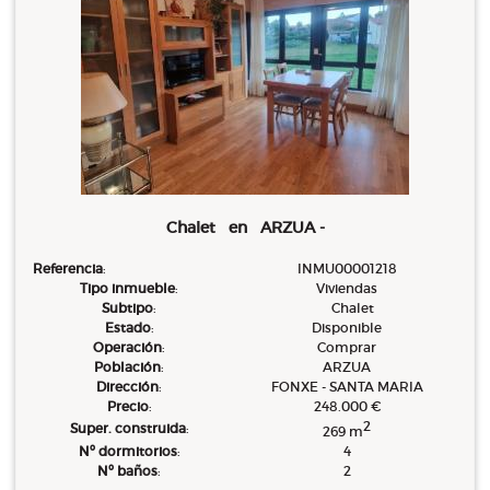
Chalet en ARZUA -
Referencia
:
INMU00001218
Tipo inmueble
:
Viviendas
Subtipo
:
Chalet
Estado
:
Disponible
Operación
:
Comprar
Población
:
ARZUA
Dirección
:
FONXE - SANTA MARIA
Precio
:
248.000 €
2
Super. construida
:
269 m
Nº dormitorios
:
4
Nº baños
:
2