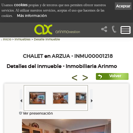
cookies
Usamos
propias y de terceros que nos permiten ofrecer nuestros
Aceptar
servicios. Al utilizar nuestros servicios, aceptas el uso que hacemos de las
Más información
cookies.
::
Inicio
>
Inmuebles
>
Detalle Inmueble
CHALET
en
ARZUA - INMU00001218
Detalles del inmueble - Inmobiliaria Arinmo
<
>
Volver
Ver presentación