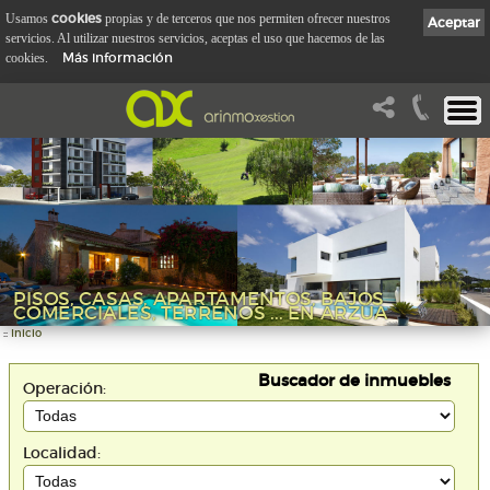
cookies
Usamos
propias y de terceros que nos permiten ofrecer nuestros
Aceptar
servicios. Al utilizar nuestros servicios, aceptas el uso que hacemos de las
Más información
cookies.
PISOS, CASAS, APARTAMENTOS, BAJOS
COMERCIALES, TERRENOS ... EN ARZÚA
::
Inicio
Buscador de inmuebles
Operación:
Localidad: